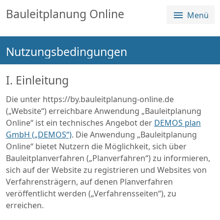
Sprungmenü
Direkt
Direkt
Bauleitplanung Online
Menü
Direkt
zur
zum
zum
Hauptnavigation
Inhalt
Login
springen
springen
Nutzungsbedingungen
springen
Alle Planverfahren
Über die Plattform
I. Einleitung
Die unter https://by.bauleitplanung-online.de
(„Website“) erreichbare Anwendung „Bauleitplanung
Online“ ist ein technisches Angebot der
DEMOS plan
GmbH („DEMOS“)
. Die Anwendung „Bauleitplanung
Online“ bietet Nutzern die Möglichkeit, sich über
Bauleitplanverfahren („Planverfahren“) zu informieren,
sich auf der Website zu registrieren und Websites von
Verfahrensträgern, auf denen Planverfahren
veröffentlicht werden („Verfahrensseiten“), zu
erreichen.