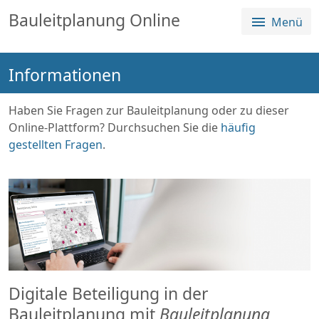
Sprungmenü
Direkt
Direkt
Bauleitplanung Online
Menü
Direkt
zur
zum
zum
Hauptnavigation
Inhalt
Login
springen
springen
Informationen
springen
Alle Planverfahren
Über die Plattform
Haben Sie Fragen zur Bauleitplanung oder zu dieser
Online-Plattform? Durchsuchen Sie die
häufig
gestellten Fragen
.
Digitale Beteiligung in der
Bauleitplanung mit
Bauleitplanung