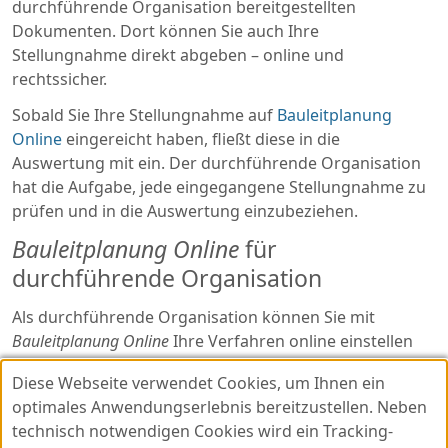
durchführende Organisation bereitgestellten
Dokumenten. Dort können Sie auch Ihre
Stellungnahme direkt abgeben – online und
rechtssicher.
Sobald Sie Ihre Stellungnahme auf
Bauleitplanung
Online
eingereicht haben, fließt diese in die
Auswertung mit ein. Der durchführende Organisation
hat die Aufgabe, jede eingegangene Stellungnahme zu
prüfen und in die Auswertung einzubeziehen.
Bauleitplanung Online
für
durchführende Organisation
Als durchführende Organisation können Sie mit
Bauleitplanung Online
Ihre Verfahren online einstellen
und die digitale Beteiligung kosteneffizient und
Diese Webseite verwendet Cookies, um Ihnen ein
medienbruchfrei durchführen.
Kontaktieren Sie uns
für
optimales Anwendungserlebnis bereitzustellen. Neben
weitere Informationen!
technisch notwendigen Cookies wird ein Tracking-